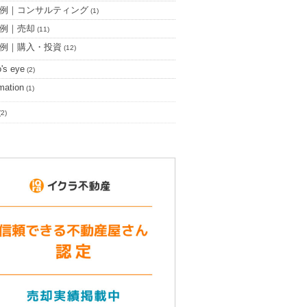
例｜コンサルティング
(1)
例｜売却
(11)
例｜購入・投資
(12)
o's eye
(2)
rmation
(1)
(2)