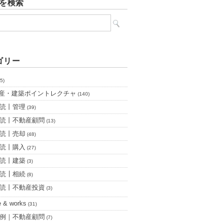
内を検索
ゴリー
5)
産・建築ポイントレクチャ
(140)
読丨管理
(39)
読丨不動産顧問
(13)
読丨売却
(48)
読丨購入
(27)
読丨建築
(3)
読┃相続
(8)
読丨不動産投資
(3)
e & works
(31)
例｜不動産顧問
(7)