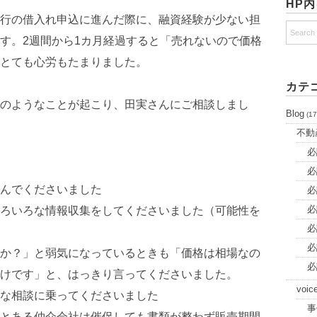
HP
行の借入れ申込に進んだ際に、融資経験が少ない担
す。2週間から1カ月経過すると「売れないので価格
とても心労もたまりました。
カテ
のようなことが起こり、田実さんにご相談しまし
Blog
(17
不動
必
必
んでくださいました
必
必
ろいろな情報収集をしてくださいました（可能性を
必
必
か？」と弱気になっているときも「価格は相場なの
必
けです」と、はっきり言ってくださいました。
voic
な相談に乗ってくださいました
事
とある仲介会社は催促しても書類が整わず販売期間